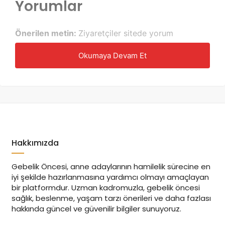
Yorumlar
Önerilen metin:
Ziyaretçiler sitede yorum
yaptığında, yorum formunda görüntülenen verilerin
Okumaya Devam Et
yanında istenmeyen yorumların algılanmasına
yardımcı olacak ziyaretçi IP adresi ve tarayıcı
bilgilerini de toplarız.
Gravatar hizmetine, kullanıp kullanmadığınızı
görmek için e-posta adresinizden oluşturulmuş
anonimleştirilmiş bir metin (karma olarak da
Hakkımızda
adlandırılır) gönderilebilir. Gravatar hizmetinin
gizlilik ilkesi şu adreste bulunabilir:
Gebelik Öncesi, anne adaylarının hamilelik sürecine en
https://automattic.com/privacy/. Yorumunuzun
iyi şekilde hazırlanmasına yardımcı olmayı amaçlayan
onaylanmasından sonra profil görseliniz
bir platformdur. Uzman kadromuzla, gebelik öncesi
sağlık, beslenme, yaşam tarzı önerileri ve daha fazlası
yorumunuzla birlikte herkese görüntülenir.
hakkında güncel ve güvenilir bilgiler sunuyoruz.